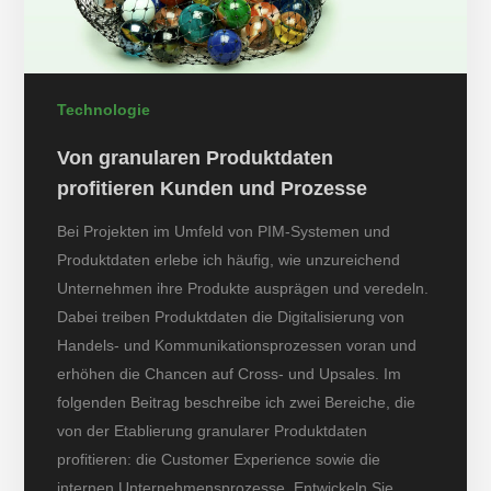
Technologie
Von granularen Produktdaten
profitieren Kunden und Prozesse
Bei Projekten im Umfeld von PIM-Systemen und
Produktdaten erlebe ich häufig, wie unzureichend
Unternehmen ihre Produkte ausprägen und veredeln.
Dabei treiben Produktdaten die Digitalisierung von
Handels- und Kommunikationsprozessen voran und
erhöhen die Chancen auf Cross- und Upsales. Im
folgenden Beitrag beschreibe ich zwei Bereiche, die
von der Etablierung granularer Produktdaten
profitieren: die Customer Experience sowie die
internen Unternehmensprozesse. Entwickeln Sie…