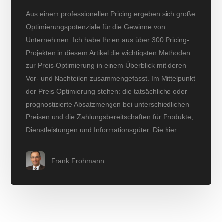
Aus einem professionellen Pricing ergeben sich große
Optimierungspotenziale für die Gewinne von
Unternehmen. Ich habe Ihnen aus über 300 Pricing-
Projekten in diesem Artikel die wichtigsten Methoden
zur Preis-Optimierung in einem Überblick mit deren
Vor- und Nachteilen zusammengefasst. Im Mittelpunkt
der Preis-Optimierung stehen: die tatsächliche oder
prognostizierte Absatzmengen bei unterschiedlichen
Preisen und die Zahlungsbereitschaften für Produkte,
Dienstleistungen und Informationsgüter. Die hier…
Frank Frohmann