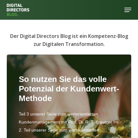
Der Digital Directors Blog ist ein Kompetenz-Blog
Hit enter to search or ESC to close
zur Digitalen Transformation.
So nutzen Sie das volle
Potenzial der Kundenwert-
Methode
Teil 3 unserer Serie zum wertorientierten
Kundenmanagement mit Prof. Dr. R. T. Kreutzer Im
2. Teil unserer Serie zum wertorientierten…