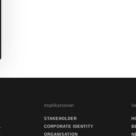
Implikationen
S
STAKEHOLDER
H
.
CORPORATE IDENTITY
B
t
ORGANISATION
N