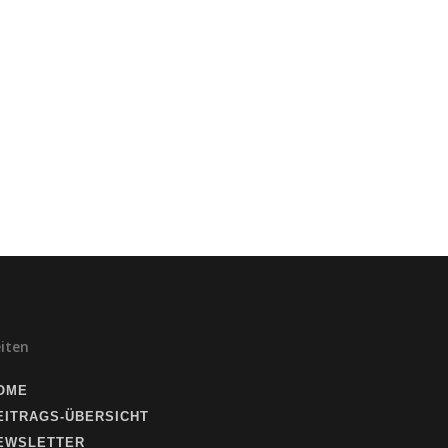
eiten
OME
EITRAGS-ÜBERSICHT
EWSLETTER