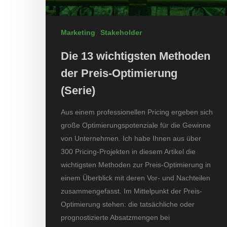
Marketing
Stakeholder
Die 13 wichtigsten Methoden
der Preis-Optimierung
(Serie)
Aus einem professionellen Pricing ergeben sich
große Optimierungspotenziale für die Gewinne
von Unternehmen. Ich habe Ihnen aus über
300 Pricing-Projekten in diesem Artikel die
wichtigsten Methoden zur Preis-Optimierung in
einem Überblick mit deren Vor- und Nachteilen
zusammengefasst. Im Mittelpunkt der Preis-
Optimierung stehen: die tatsächliche oder
prognostizierte Absatzmengen bei