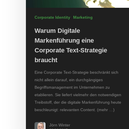
Corporate Identity
Marketing
Warum Digitale
Markenführung eine
Corporate Text-Strategie
braucht
Eine Corporate Text-Strategie beschränkt sich
nicht allein darauf, ein durchgängiges
Begriffsmanagement im Unternehmen zu
etablieren. Sie liefert vielmehr den notwendigen
Treibstoff, der die digitale Markenführung heute
beschleunigt: relevanten Content. (mehr …)
Jörn Winter