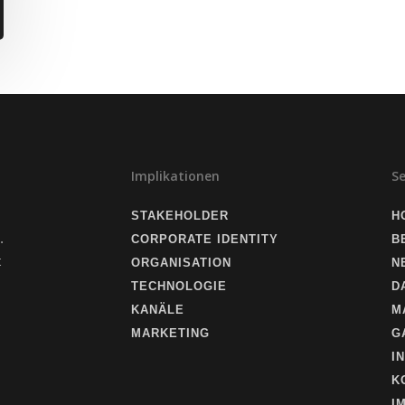
Implikationen
S
STAKEHOLDER
H
.
CORPORATE IDENTITY
B
t
ORGANISATION
N
TECHNOLOGIE
D
KANÄLE
M
MARKETING
G
I
K
I