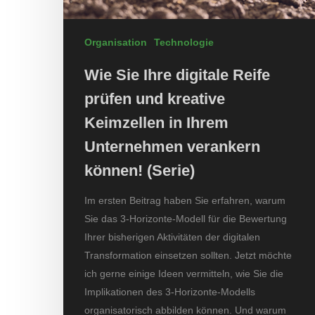
Organisation
Technologie
Wie Sie Ihre digitale Reife
prüfen und kreative
Keimzellen in Ihrem
Unternehmen verankern
können! (Serie)
Im ersten Beitrag haben Sie erfahren, warum
Sie das 3-Horizonte-Modell für die Bewertung
Ihrer bisherigen Aktivitäten der digitalen
Transformation einsetzen sollten. Jetzt möchte
ich gerne einige Ideen vermitteln, wie Sie die
Implikationen des 3-Horizonte-Modells
organisatorisch abbilden können. Und warum