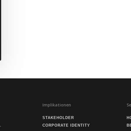
Implikationen
S
STAKEHOLDER
H
.
CORPORATE IDENTITY
B