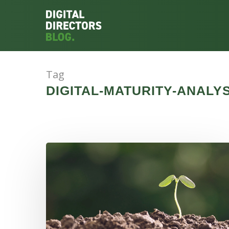
Tag
DIGITAL-MATURITY-ANALYS
Hit enter to search or ESC to close