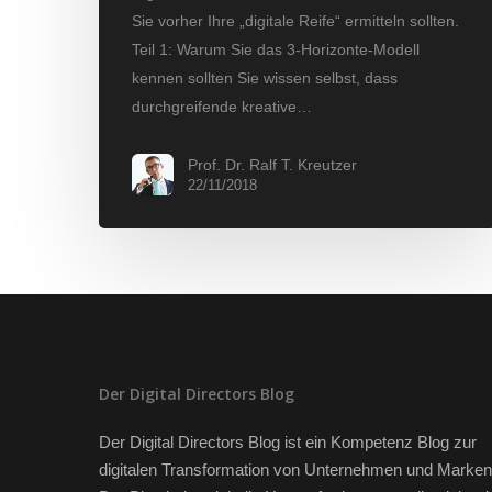
Sie vorher Ihre „digitale Reife“ ermitteln sollten.
Teil 1: Warum Sie das 3-Horizonte-Modell
kennen sollten Sie wissen selbst, dass
durchgreifende kreative…
Prof. Dr. Ralf T. Kreutzer
22/11/2018
Der Digital Directors Blog
Der Digital Directors Blog ist ein Kompetenz Blog zur
digitalen Transformation von Unternehmen und Marken