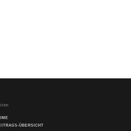
eiten
OME
EITRAGS-ÜBERSICHT