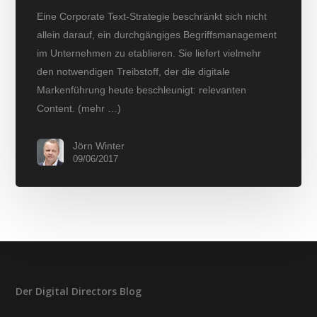
Eine Corporate Text-Strategie beschränkt sich nicht
allein darauf, ein durchgängiges Begriffsmanagement
im Unternehmen zu etablieren. Sie liefert vielmehr
den notwendigen Treibstoff, der die digitale
Markenführung heute beschleunigt: relevanten
Content. (mehr …)
Jörn Winter
09/06/2017
Der Digital Directors Blog