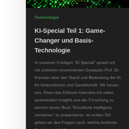
Technologie
KI-Special Teil 1: Game-
Changer und Basis-
Technologie
In unserem 3-teiligen "KI Special" sprach ich
mit unserem renommierten Gastautor Prof. Dr.
Kreutzer über den Stand und Bedeutung der KI
für Unternehmen und Gesellschaft. Wir freuen
uns, Ihnen das Exklusiv-Interview mit vielen
spannenden Insights aus der Forschung zu
seinem neuen Buch "Künstliche Intelligenz
verstehen" zu präsentieren. Im ersten Teil
gehen wir den Fragen nach, welche konkrete