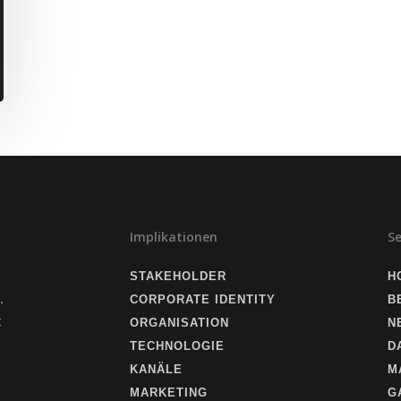
Implikationen
S
STAKEHOLDER
H
.
CORPORATE IDENTITY
B
t
ORGANISATION
N
TECHNOLOGIE
D
KANÄLE
M
MARKETING
G