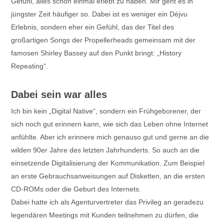
Gefühl, alles schon einmal erlebt zu haben. Mir geht es in
jüngster Zeit häufiger so. Dabei ist es weniger ein Déjvu
Erlebnis, sondern eher ein Gefühl, das der Titel des
großartigen Songs der Propellerheads gemeinsam mit der
famosen Shirley Bassey auf den Punkt bringt: „History
Repeating“.
Dabei sein war alles
Ich bin kein „Digital Native“, sondern ein Frühgeborener, der
sich noch gut erinnern kann, wie sich das Leben ohne Internet
anfühlte. Aber ich erinnere mich genauso gut und gerne an die
wilden 90er Jahre des letzten Jahrhunderts. So auch an die
einsetzende Digitalisierung der Kommunikation. Zum Beispiel
an erste Gebrauchsanweisungen auf Disketten, an die ersten
CD-ROMs oder die Geburt des Internets.
Dabei hatte ich als Agenturvertreter das Privileg an geradezu
legendären Meetings mit Kunden teilnehmen zu dürfen, die