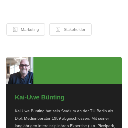
Marketing
Stakeholder
Kai-Uwe Bünting
Kai Uwe Bünting hat sein Studium an der TU Berlin als
Dipl. Medienberater 1989 abgeschlossen. Mit seiner
langjährigen interdisziplinären Expertise (u.a. Pixelpark,