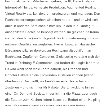
hochqualifizierten Mitarbeitern geben, die KI, Data-Analytics,
Internet-of-Things, vernetzte Produktion, Augmented Reality,
Virtual Reality etc. konzipieren, produzieren und managen. Den
Facharbeitermangel sehen wir schon heute – und er wird sich
auch in anderen Bereichen einstellen, in den in Zukunft gut
ausgebildete Fachleute benötigt werden. Im gleichen Zeitraum
werden durch die (auch KI-gestützte) Automatisierung Jobs mit
mittlerer Qualifikation wegfallen. Hier ist bspw. an klassische
Büroangestellte zu denken, an Rechtsanwaltsgehilfen, an
Buchhalter, Zugführer, Controller. Gleichzeitig verstärkt sich der
Trend in Richtung E-Commerce und fordert die Logistik heraus.
Es wird wohl noch viele Jahre dauern, bis Drohnen und
Roboter Pakete an die Endkunden zustellen können (wenn
überhaupt). Das heißt, wir benötigen eine Heerschar von
Zustellen – und nicht nur für Pakete. Die Entwicklung hin zu
einer On-Demand-Society, in der ich mir die Pizza, aber auch
die Zutaten zum Kochen liefern lasse, bei Bedarf einen Helpling
zum Wohnungsputzen anheuere, wird zu einer hohen