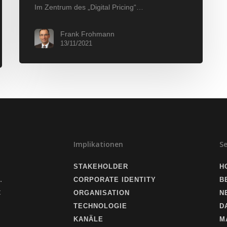
Im Zentrum des „Digital Pricing“…
Frank Frohmann
13/11/2021
Implikationen
S
STAKEHOLDER
H
.
CORPORATE IDENTITY
B
t
ORGANISATION
N
TECHNOLOGIE
D
KANÄLE
M