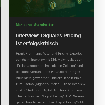
Marketing
Stakeholder
Interview: Digitales Pricing
ist erfolgskritisch
Frank Frohmann, Autor und Pricing-Experte,
spricht im Interview mit Dirk Majchrzak, über
„Preismanagement im digitalen Zeitalter“ und
die damit verbundenen Herausforderungen.
Außerdem gewährt er Einblicke in sein Buch
zum Thema „Digitales Pricing“. Diese Interview
ist der Start einer Digital Directors Serie zum
Themenkomplex "Digital Pricing". DM: Worum
genau handelt es sich bei „Digital Pricing“? FF: