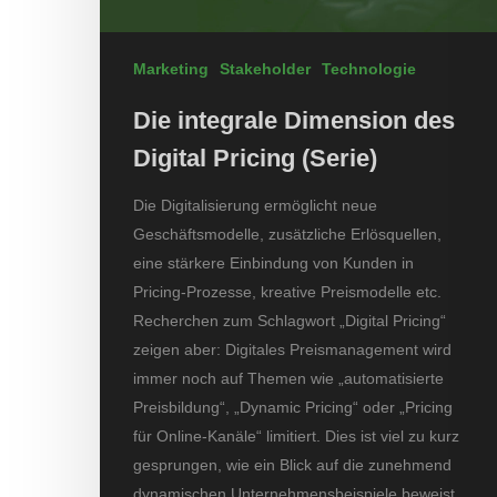
Marketing
Stakeholder
Technologie
Die integrale Dimension des
Digital Pricing (Serie)
Die Digitalisierung ermöglicht neue
Geschäftsmodelle, zusätzliche Erlösquellen,
eine stärkere Einbindung von Kunden in
Pricing-Prozesse, kreative Preismodelle etc.
Recherchen zum Schlagwort „Digital Pricing“
zeigen aber: Digitales Preismanagement wird
immer noch auf Themen wie „automatisierte
Preisbildung“, „Dynamic Pricing“ oder „Pricing
für Online-Kanäle“ limitiert. Dies ist viel zu kurz
gesprungen, wie ein Blick auf die zunehmend
dynamischen Unternehmensbeispiele beweist.