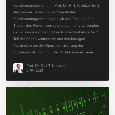
Kundenmanagement mit Prof. Dr. R. T. Kreutzer Im 1.
Teil unserer Serie zum wertorientierten
Kundenmanagement legten wir den Fokus auf die
Treiber des Kundenwertes und damit eng verbunden
den aussagekräftigen KPI im Noline-Marketing. Im 2.
Teil der Serien widmen wir uns den häufigen
Fallstricken bei der Operationalisierung der
Kundenwert-Ermittlung. Den 1. Teil unserer Serie…
Prof. Dr. Ralf T. Kreutzer
07/04/2023