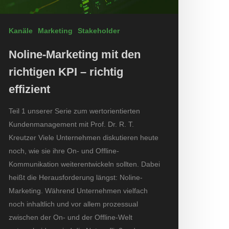
Kanäle
Marketing
Stakeholder
Noline-Marketing mit den
richtigen KPI – richtig
effizient
Teil 1 unserer Serie zum wertorientierten
Kundenmanagement mit Prof. Dr. R. T.
Kreutzer Viele Unternehmen diskutieren heute
noch, wie sie ihre On- und Offline-
Kommunikation weiterentwickeln sollten. Dabei
heißt die Herausforderung längst: Noline-
Marketing. Während Unternehmen vielfach
noch inhaltlich und vor allem prozessual
zwischen der On- und der Offline-Welt