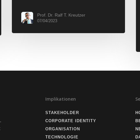
Prof. Dr. Ralf T. Kreutzer
07/04/2023
Implikationen
S
STAKEHOLDER
H
.
CORPORATE IDENTITY
B
t
ORGANISATION
N
TECHNOLOGIE
D