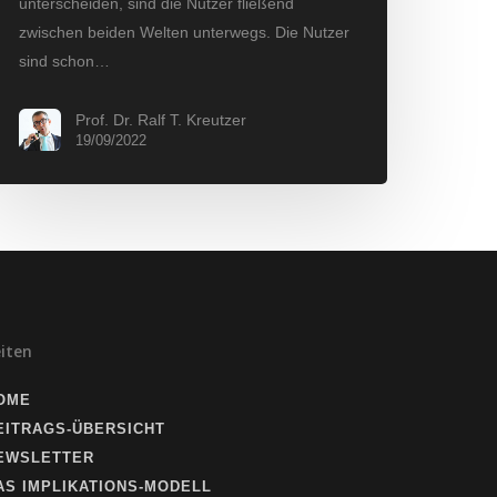
unterscheiden, sind die Nutzer fließend
zwischen beiden Welten unterwegs. Die Nutzer
sind schon…
Prof. Dr. Ralf T. Kreutzer
19/09/2022
eiten
OME
EITRAGS-ÜBERSICHT
EWSLETTER
AS IMPLIKATIONS-MODELL