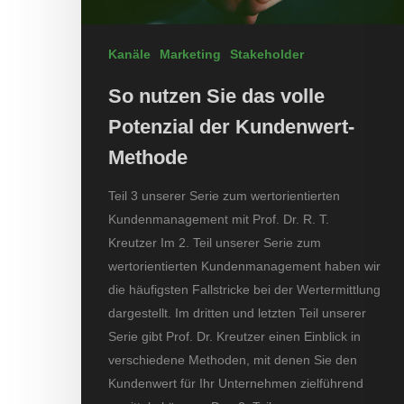
Kanäle
Marketing
Stakeholder
So nutzen Sie das volle
Potenzial der Kundenwert-
Methode
Teil 3 unserer Serie zum wertorientierten
Kundenmanagement mit Prof. Dr. R. T.
Kreutzer Im 2. Teil unserer Serie zum
wertorientierten Kundenmanagement haben wir
die häufigsten Fallstricke bei der Wertermittlung
dargestellt. Im dritten und letzten Teil unserer
Serie gibt Prof. Dr. Kreutzer einen Einblick in
verschiedene Methoden, mit denen Sie den
Kundenwert für Ihr Unternehmen zielführend