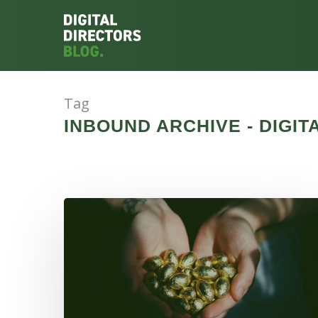
Tag
INBOUND ARCHIVE - DIGI
Hit enter to search or ESC to close