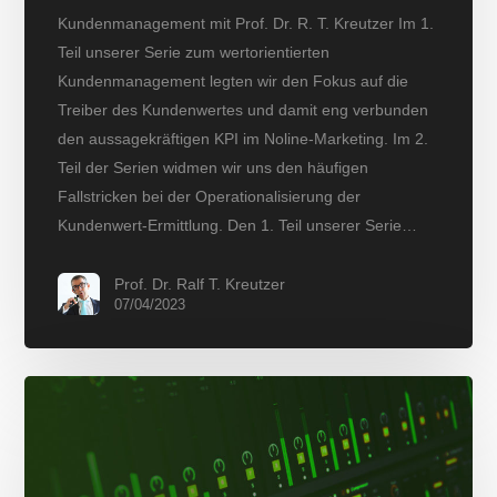
Kundenmanagement mit Prof. Dr. R. T. Kreutzer Im 1.
Teil unserer Serie zum wertorientierten
Kundenmanagement legten wir den Fokus auf die
Treiber des Kundenwertes und damit eng verbunden
den aussagekräftigen KPI im Noline-Marketing. Im 2.
Teil der Serien widmen wir uns den häufigen
Fallstricken bei der Operationalisierung der
Kundenwert-Ermittlung. Den 1. Teil unserer Serie…
Prof. Dr. Ralf T. Kreutzer
07/04/2023