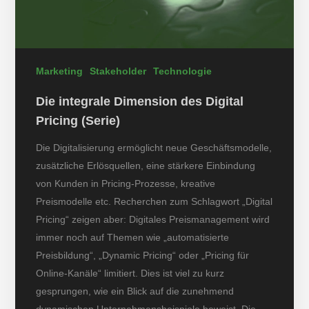
Marketing
Stakeholder
Technologie
Die integrale Dimension des Digital
Pricing (Serie)
Die Digitalisierung ermöglicht neue Geschäftsmodelle,
zusätzliche Erlösquellen, eine stärkere Einbindung
von Kunden in Pricing-Prozesse, kreative
Preismodelle etc. Recherchen zum Schlagwort „Digital
Pricing“ zeigen aber: Digitales Preismanagement wird
immer noch auf Themen wie „automatisierte
Preisbildung“, „Dynamic Pricing“ oder „Pricing für
Online-Kanäle“ limitiert. Dies ist viel zu kurz
gesprungen, wie ein Blick auf die zunehmend