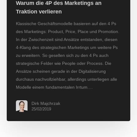
Warum die 4P des Marketings an
Traktion verlieren
Klassische Geschäftsmodelle basieren auf den 4 Ps
des Marketings: Product, Price, Place und Promotion.
In der Zwischenzeit sind Ansätze entstanden, diesen
4-Klang des strategischen Marketings um weitere Ps
zu erweitern. So gesellen sich zu den 4 Ps auch
strategische Felder wie People oder Process. Die
Ansätze scheinen gerade in der Digitalisierung
durchaus nachvollziehbar, allerdings unterliegen alle
Modelle einem fundamentalen Irrtum.…
Dirk Majchrzak
25/02/2019